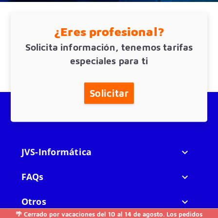
¿Eres profesional?
Solicita información, tenemos tarifas
especiales para ti
Solicitar
JVS-Informática

FAQs

Otros

🌴 Cerrado por vacaciones del 10 al 14 de agosto. Los pedidos