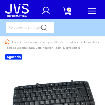
0
Inicio
Componentes para portátiles
Teclados
Teclados Dell
Teclado Español para Dell Inspiron 1540 - Negro con Ñ
Agotado