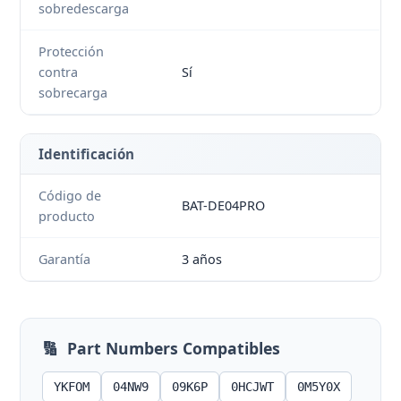
sobredescarga
Protección
contra
Sí
sobrecarga
Identificación
Código de
BAT-DE04PRO
producto
Garantía
3 años
🔢
Part Numbers Compatibles
YKFOM
04NW9
09K6P
0HCJWT
0M5Y0X