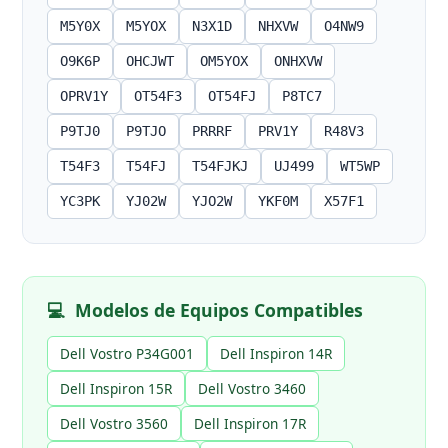
M5Y0X
M5YOX
N3X1D
NHXVW
O4NW9
O9K6P
OHCJWT
OM5YOX
ONHXVW
OPRV1Y
OT54F3
OT54FJ
P8TC7
P9TJ0
P9TJO
PRRRF
PRV1Y
R48V3
T54F3
T54FJ
T54FJKJ
UJ499
WT5WP
YC3PK
YJ02W
YJO2W
YKF0M
X57F1
💻
Modelos de Equipos Compatibles
Dell Vostro P34G001
Dell Inspiron 14R
Dell Inspiron 15R
Dell Vostro 3460
Dell Vostro 3560
Dell Inspiron 17R