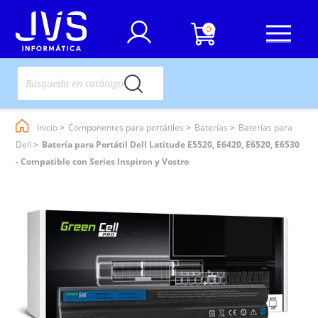
0
Inicio
Componentes para portátiles
Baterías
Baterías para
Dell
Batería para Portátil Dell Latitude E5520, E6420, E6520, E6530
- Compatible con Series Inspiron y Vostro