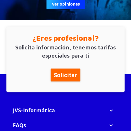
Ver opiniones
¿Eres profesional?
Solicita información, tenemos tarifas
especiales para ti
Solicitar
JVS-Informática

FAQs
