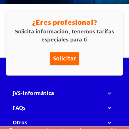
¿Eres profesional?
Solicita información, tenemos tarifas
especiales para ti
Solicitar
JVS-Informática

FAQs

Otros
