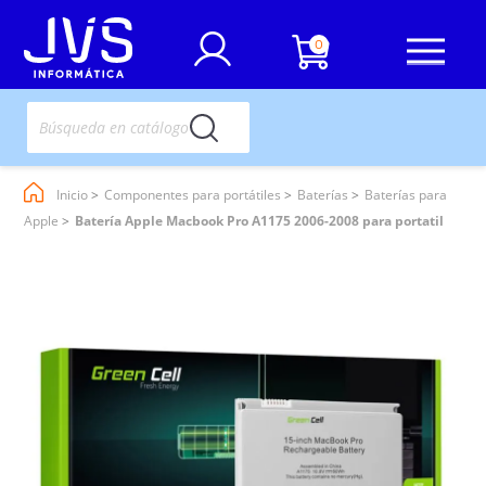
0
Inicio
Componentes para portátiles
Baterías
Baterías para
Apple
Batería Apple Macbook Pro A1175 2006-2008 para portatil