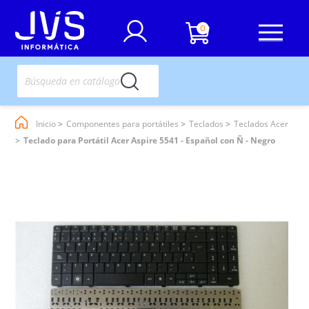
0
Inicio
Componentes para portátiles
Teclados
Teclados Acer
Teclado para Portátil Acer Aspire 5541 - Español con Ñ - Negro