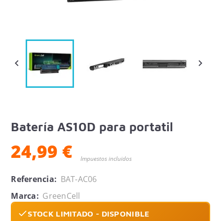


Batería AS10D para portatil
24,99 €
Impuestos incluidos
Referencia:
BAT-AC06
Marca:
GreenCell
STOCK LIMITADO - DISPONIBLE