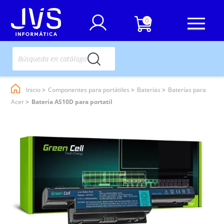
0
Inicio
Componentes para portátiles
Baterías
Baterías para
Acer
Batería AS10D para portatil