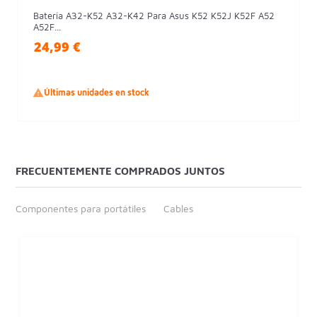
Batería A32-K52 A32-K42 Para Asus K52 K52J K52F A52
A52F...
24,99 €

Últimas unidades en stock
FRECUENTEMENTE COMPRADOS JUNTOS
Componentes para portátiles
Cables