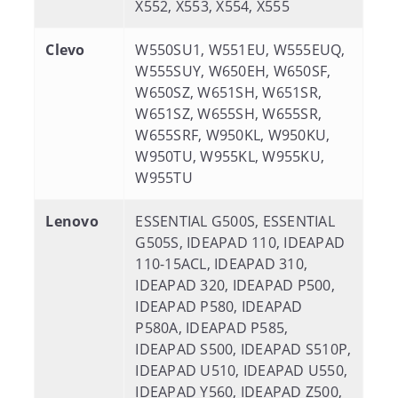
X552, X553, X554, X555
Clevo
W550SU1, W551EU, W555EUQ,
W555SUY, W650EH, W650SF,
W650SZ, W651SH, W651SR,
W651SZ, W655SH, W655SR,
W655SRF, W950KL, W950KU,
W950TU, W955KL, W955KU,
W955TU
Lenovo
ESSENTIAL G500S, ESSENTIAL
G505S, IDEAPAD 110, IDEAPAD
110-15ACL, IDEAPAD 310,
IDEAPAD 320, IDEAPAD P500,
IDEAPAD P580, IDEAPAD
P580A, IDEAPAD P585,
IDEAPAD S500, IDEAPAD S510P,
IDEAPAD U510, IDEAPAD U550,
IDEAPAD Y560, IDEAPAD Z500,