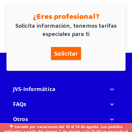
¿Eres profesional?
Solicita información, tenemos tarifas
especiales para ti
Solicitar
JVS-Informática

FAQs

Otros

🌴 Cerrado por vacaciones del 10 al 14 de agosto. Los pedidos
realizados a partir del viernes 7 de agosto a las 15:00 se enviarán el