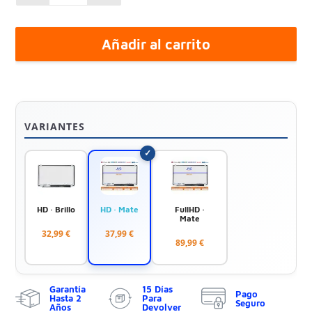
Añadir al carrito
VARIANTES
HD · Brillo
HD · Mate
FullHD ·
Mate
32,99 €
37,99 €
89,99 €
Garantía
15 Días
Pago
Hasta 2
Para
Seguro
Años
Devolver