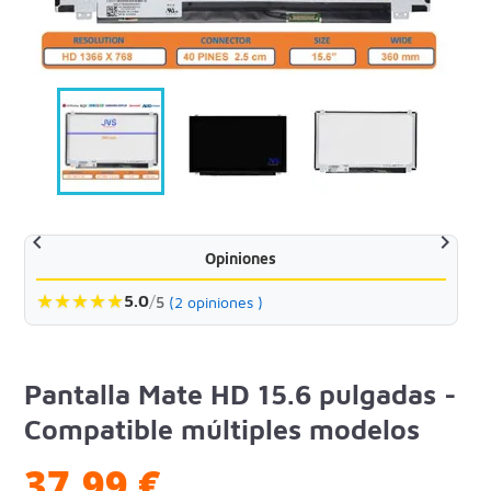


Opiniones
★
★
★
★
★
5.0
/
5
(2 opiniones )
Pantalla Mate HD 15.6 pulgadas -
Compatible múltiples modelos
37,99 €