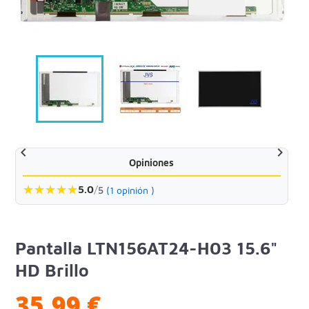


Opiniones
★
★
★
★
★
5.0
/
5
(1 opinión )
Pantalla LTN156AT24-H03 15.6"
HD Brillo
35,99 €