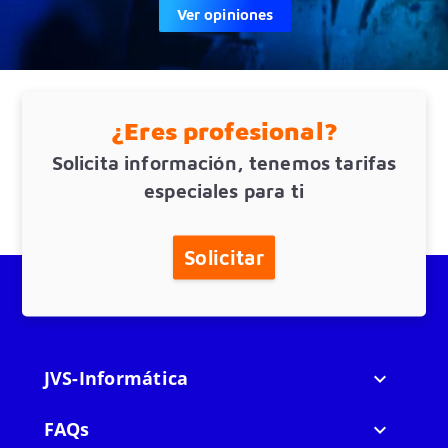
Ver opiniones
¿Eres profesional?
Solicita información, tenemos tarifas
especiales para ti
Solicitar
JVS-Informática

FAQs
