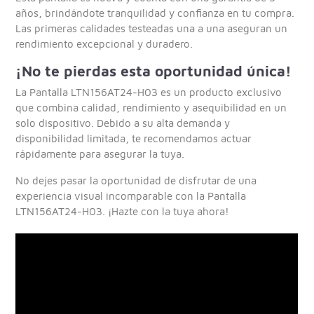
años, brindándote tranquilidad y confianza en tu compra.
Las primeras calidades testeadas una a una aseguran un
rendimiento excepcional y duradero.
¡No te pierdas esta oportunidad única!
La Pantalla LTN156AT24-H03 es un producto exclusivo
que combina calidad, rendimiento y asequibilidad en un
solo dispositivo. Debido a su alta demanda y
disponibilidad limitada, te recomendamos actuar
rápidamente para asegurar la tuya.
No dejes pasar la oportunidad de disfrutar de una
experiencia visual incomparable con la Pantalla
LTN156AT24-H03. ¡Hazte con la tuya ahora!