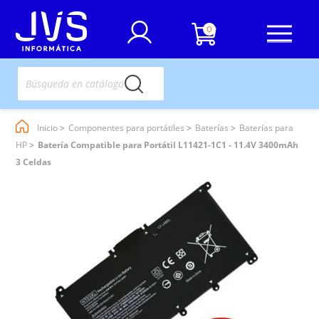
0
Inicio
Componentes para portátiles
Baterías
Baterías para
HP
Batería Compatible para Portátil L11421-1C1 - 11.4V 3400mAh
3 Celdas