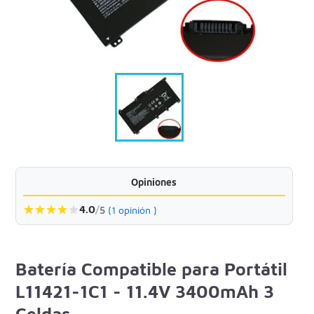
Opiniones
★
★
★
★
★
4.0
/
5
(1 opinión )
Batería Compatible para Portátil
L11421-1C1 - 11.4V 3400mAh 3
Celdas