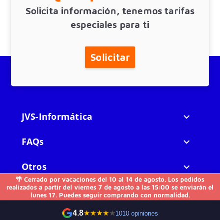
Solicita información, tenemos tarifas
especiales para ti
Solicitar
JVS-Informática

FAQs

Otros

🌴 Cerrado por vacaciones del 10 al 14 de agosto. Los pedidos
realizados a partir del viernes 7 de agosto a las 15:00 se enviarán el
Contacto
lunes 17. Puedes seguir comprando con normalidad.
4.8
★
★
★
★
★
1010 opiniones