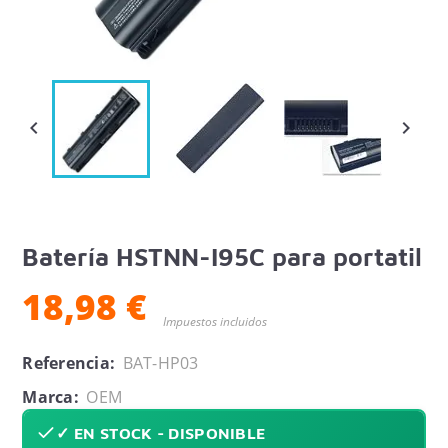


Batería HSTNN-I95C para portatil
18,98 €
Impuestos incluidos
Referencia:
BAT-HP03
Marca:
OEM
✓ EN STOCK - DISPONIBLE