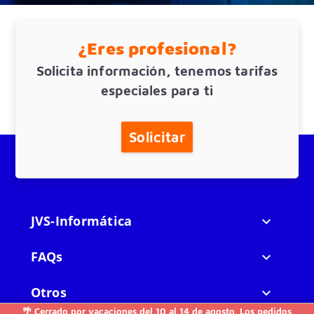
¿Eres profesional?
Solicita información, tenemos tarifas
especiales para ti
Solicitar
JVS-Informática

FAQs

Otros

🌴 Cerrado por vacaciones del 10 al 14 de agosto. Los pedidos