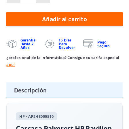
Añadir al carrito
Garantía
15 Días
Pago
Hasta 2
Para
Seguro
Años
Devolver
¿profesional de la informática? Consigue tu tarifa especial
aquí
Descripción
HP · AP2H8000510
Carcasa Palmrest HP Pavilion