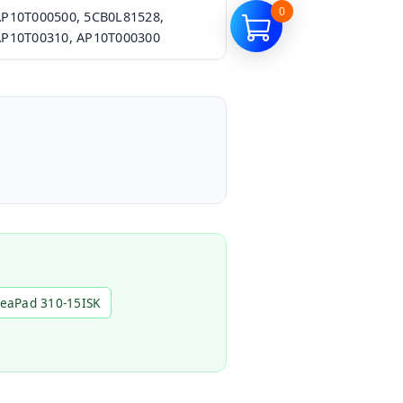
0
P10T000500, 5CB0L81528,
AP10T00310, AP10T000300
deaPad 310-15ISK