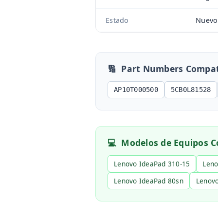
Estado
Nuevo
🔢
Part Numbers Compat
AP10T000500
5CB0L81528
💻
Modelos de Equipos C
Lenovo IdeaPad 310-15
Leno
Lenovo IdeaPad 80sn
Lenovo