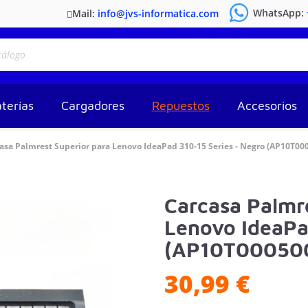
WhatsApp:
Mail:
info@jvs-informatica.com
terías
Cargadores
Repuestos
Accesorios
asa Palmrest Superior para Lenovo IdeaPad 310-15 Series - Negro (AP10T00
Carcasa Palmr
Lenovo IdeaPa
(AP10T00050
30,99 €