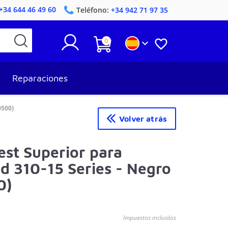
+34 644 46 49 60
Teléfono:
+34 942 71 97 35
0


Reparaciones
0500)
Volver atrás
est Superior para
d 310-15 Series - Negro
0)
Impuestos incluidos