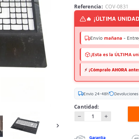
Referencia:
COV-0831
🔥 ¡ÚLTIMA UNIDA
Envío
mañana
- Entre
¡Esta es la ÚLTIMA un
⚡
¡Cómpralo AHORA antes
Envío 24-48h
Devoluciones 
Cantidad:

Garantía