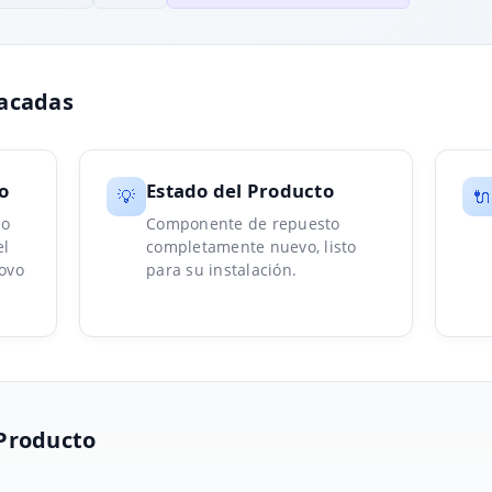
tacadas
o
Estado del Producto
💡
🔌
 o
Componente de repuesto
el
completamente nuevo, listo
novo
para su instalación.
 Producto