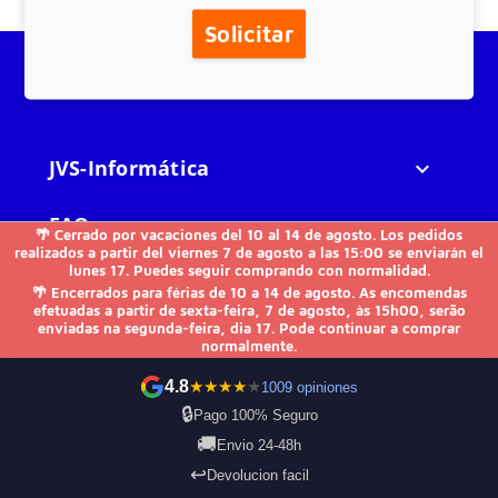
Solicitar
JVS-Informática

FAQs

🌴 Cerrado por vacaciones del 10 al 14 de agosto. Los pedidos
realizados a partir del viernes 7 de agosto a las 15:00 se enviarán el
lunes 17. Puedes seguir comprando con normalidad.
Otros

🌴 Encerrados para férias de 10 a 14 de agosto. As encomendas
efetuadas a partir de sexta-feira, 7 de agosto, às 15h00, serão
enviadas na segunda-feira, dia 17. Pode continuar a comprar
Contacto
normalmente.
4.8
★
★
★
★
★
1009 opiniones
🔒
Pago 100% Seguro
🚚
Envio 24-48h
Formas de pago
↩️
Devolucion facil