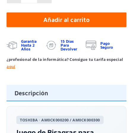
Añadir al carrito
Garantía
15 Días
Pago
Hasta 2
Para
Seguro
Años
Devolver
¿profesional de la informática? Consigue tu tarifa especial
aquí
Descripción
TOSHIBA · AM0CK000200 / AM0CK000300
Juego de Bisagras para