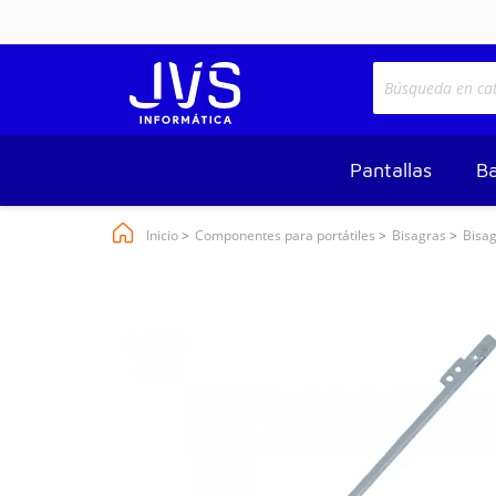
Pantallas
Ba
Inicio
Componentes para portátiles
Bisagras
Bisa