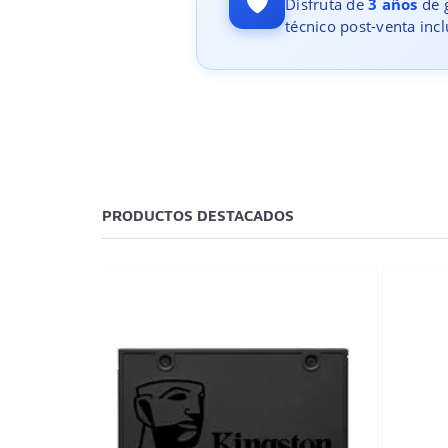
🛡️
Disfruta de
3 años
de g
técnico post-venta incl
PRODUCTOS DESTACADOS