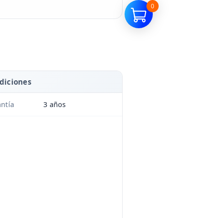
0
diciones
ntía
3 años