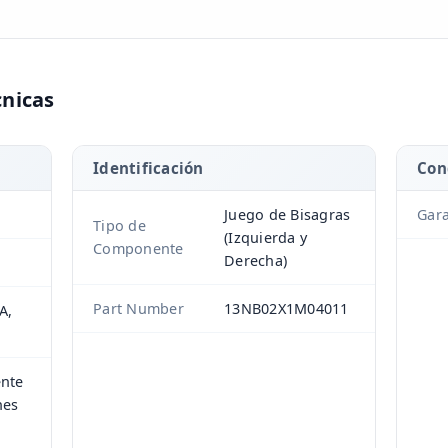
cnicas
Identificación
Con
Juego de Bisagras
Gara
Tipo de
(Izquierda y
Componente
Derecha)
Part Number
13NB02X1M04011
A,
ente
nes