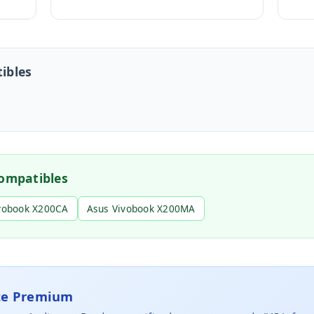
ibles
ompatibles
vobook X200CA
Asus Vivobook X200MA
rte Premium