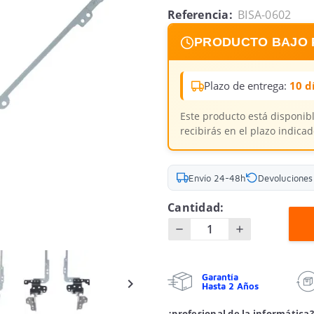
Referencia:
BISA-0602
PRODUCTO BAJO 
Plazo de entrega:
10 d
Este producto está disponib
recibirás en el plazo indicad
Envío 24-48h
Devoluciones 
Cantidad:
Garantía

Hasta 2 Años
¿profesional de la informática?