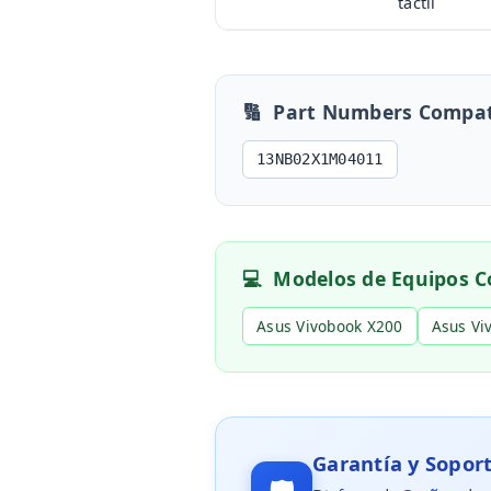
táctil
🔢
Part Numbers Compat
13NB02X1M04011
💻
Modelos de Equipos C
Asus Vivobook X200
Asus Vi
Garantía y Sopo