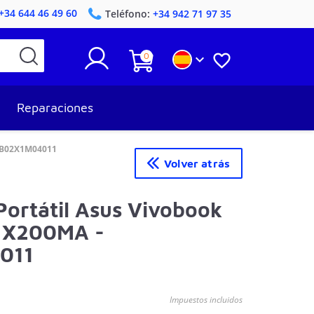
+34 644 46 49 60
Teléfono:
+34 942 71 97 35
0


Reparaciones
3NB02X1M04011
Volver atrás
Portátil Asus Vivobook
 X200MA -
011
Impuestos incluidos