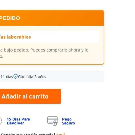
PEDIDO
ías laborables
le bajo pedido. Puedes comprarlo ahora y lo
o.
14 días
Garantía 3 años
Añadir al carrito
15 Días Para
Pago
Devolver
Seguro
 Consigue tu tarifa especial
aquí