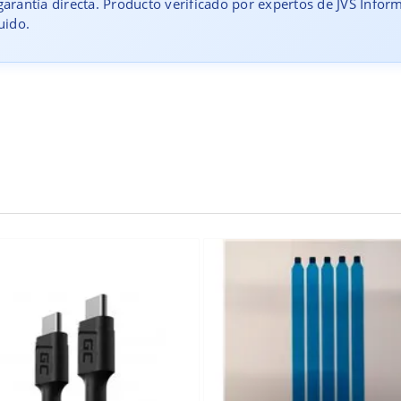
arantía directa. Producto verificado por expertos de JVS Infor
uido.