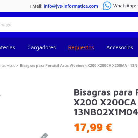
WhatsApp:
Mail:
info@jvs-informatica.com
terías
Cargadores
Repuestos
Accesorios
gras Asus
Bisagras para Portátil Asus Vivobook X200 X200CA X200MA - 1
Bisagras para 
X200 X200CA
13NB02X1M04
17,99 €