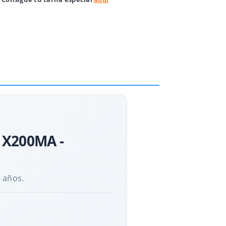
A X200MA -
3 años.