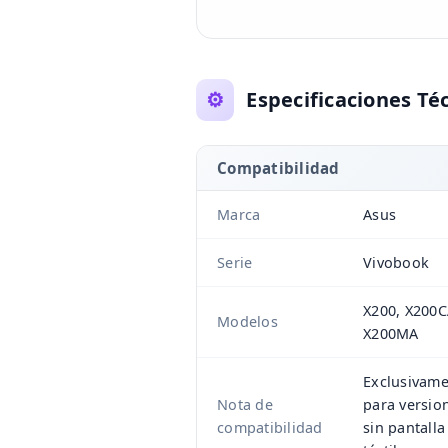
⚙️
Especificaciones Té
Compatibilidad
Marca
Asus
Serie
Vivobook
X200, X200C
Modelos
X200MA
Exclusivam
Nota de
para versio
compatibilidad
sin pantalla