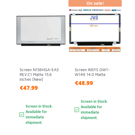
On sale!
Screen N156HGA-EA3
Screen INSYS GW1-
REV.C1 Matte 15.6
W149 14.0 Matte
Inches [New]
€48.99
€47.99
Screen in Stock.
Screen in Stock.
Available for
Available for
immediate
immediate
shipment.
shipment.