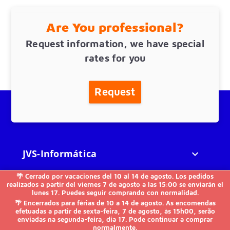
Are You professional?
Request information, we have special
rates for you
Request
JVS-Informática

🌴 Cerrado por vacaciones del 10 al 14 de agosto. Los pedidos
FAQs

realizados a partir del viernes 7 de agosto a las 15:00 se enviarán el
lunes 17. Puedes seguir comprando con normalidad.
🌴 Encerrados para férias de 10 a 14 de agosto. As encomendas
Others

efetuadas a partir de sexta-feira, 7 de agosto, às 15h00, serão
enviadas na segunda-feira, dia 17. Pode continuar a comprar
normalmente.