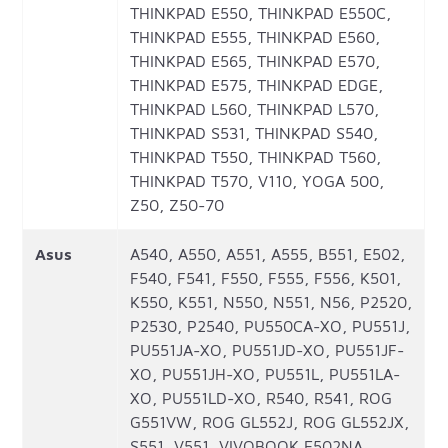
THINKPAD E550, THINKPAD E550C,
THINKPAD E555, THINKPAD E560,
THINKPAD E565, THINKPAD E570,
THINKPAD E575, THINKPAD EDGE,
THINKPAD L560, THINKPAD L570,
THINKPAD S531, THINKPAD S540,
THINKPAD T550, THINKPAD T560,
THINKPAD T570, V110, YOGA 500,
Z50, Z50-70
Asus
A540, A550, A551, A555, B551, E502,
F540, F541, F550, F555, F556, K501,
K550, K551, N550, N551, N56, P2520,
P2530, P2540, PU550CA-XO, PU551J,
PU551JA-XO, PU551JD-XO, PU551JF-
XO, PU551JH-XO, PU551L, PU551LA-
XO, PU551LD-XO, R540, R541, ROG
G551VW, ROG GL552J, ROG GL552JX,
S551, V551, VIVOBOOK E502NA,