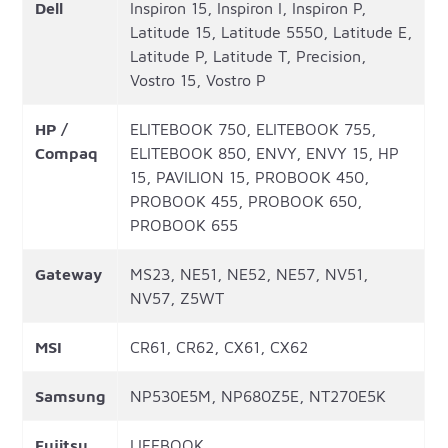
Dell
Inspiron 15, Inspiron I, Inspiron P,
Latitude 15, Latitude 5550, Latitude E,
Latitude P, Latitude T, Precision,
Vostro 15, Vostro P
HP /
ELITEBOOK 750, ELITEBOOK 755,
Compaq
ELITEBOOK 850, ENVY, ENVY 15, HP
15, PAVILION 15, PROBOOK 450,
PROBOOK 455, PROBOOK 650,
PROBOOK 655
Gateway
MS23, NE51, NE52, NE57, NV51,
NV57, Z5WT
MSI
CR61, CR62, CX61, CX62
Samsung
NP530E5M, NP680Z5E, NT270E5K
Fujitsu
LIFEBOOK