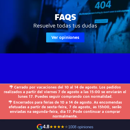
FAQS
Resuelve todas tus dudas
Ver opiniones
🌴 Cerrado por vacaciones del 10 al 14 de agosto. Los pedidos
JVS-Informática

realizados a partir del viernes 7 de agosto a las 15:00 se enviarán el
lunes 17. Puedes seguir comprando con normalidad.
🌴 Encerrados para férias de 10 a 14 de agosto. As encomendas
FAQs

efetuadas a partir de sexta-feira, 7 de agosto, às 15h00, serão
enviadas na segunda-feira, dia 17. Pode continuar a comprar
normalmente.
Otros

4.8
★
★
★
★
★
1008 opiniones