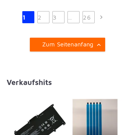

1
2
3
…
26
Zum Seitenanfang

Verkaufshits