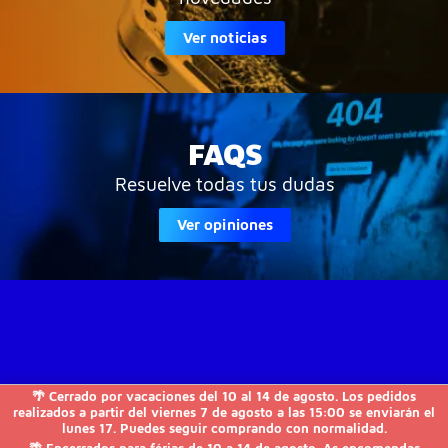
Ver noticias
FAQS
Resuelve todas tus dudas
Ver opiniones
🌴 Cerrado por vacaciones del 10 al 14 de agosto. Los pedidos
JVS-Informática

realizados a partir del viernes 7 de agosto a las 15:00 se enviarán el
lunes 17. Puedes seguir comprando con normalidad.