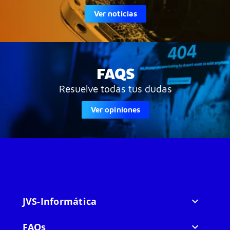
Ver noticias
FAQS
Resuelve todas tus dudas
Ver opiniones
JVS-Informática

FAQs
