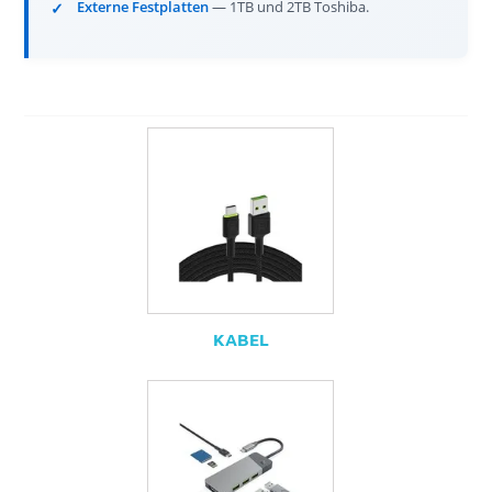
Externe Festplatten
— 1TB und 2TB Toshiba.
KABEL