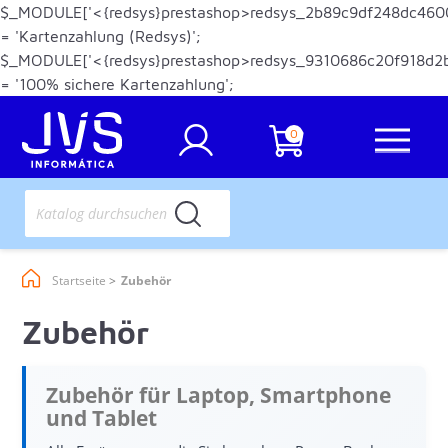
$_MODULE['<{redsys}prestashop>redsys_2b89c9df248dc460
= 'Kartenzahlung (Redsys)';
$_MODULE['<{redsys}prestashop>redsys_9310686c20f918d2
= '100% sichere Kartenzahlung';
0
Startseite
Zubehör
Zubehör
Zubehör für Laptop, Smartphone
und Tablet