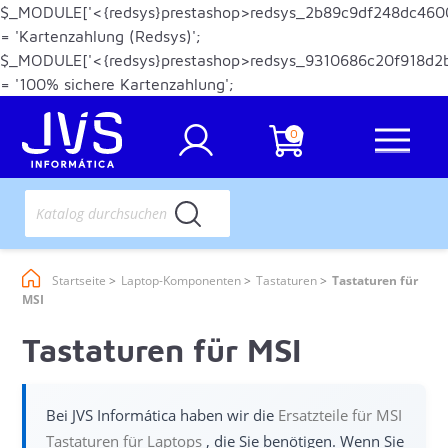
$_MODULE['<{redsys}prestashop>redsys_2b89c9df248dc460
= 'Kartenzahlung (Redsys)';
$_MODULE['<{redsys}prestashop>redsys_9310686c20f918d2
= '100% sichere Kartenzahlung';
0
Startseite
Laptop-Komponenten
Tastaturen
Tastaturen für
MSI
Tastaturen für MSI
Bei JVS Informática haben wir die
Ersatzteile für MSI
Tastaturen für Laptops
, die Sie benötigen. Wenn Sie