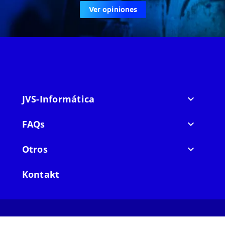
Ver opiniones
JVS-Informática

FAQs

Otros

Kontakt