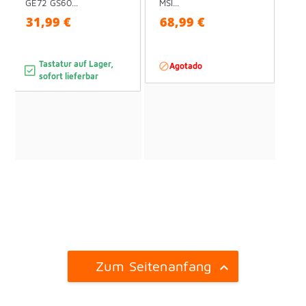
GE72 GS60...
MSI...
31,99 €
68,99 €
Tastatur auf Lager,

Agotado
sofort lieferbar
Zum Seitenanfang
