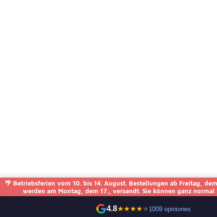
🌴 Betriebsferien vom 10. bis 14. August. Bestellungen ab Freitag, de
werden am Montag, dem 17., versandt. Sie können ganz normal w
4.8
★
★
★
★
★
1009 opiniones