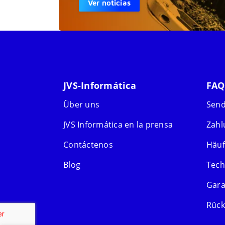
Ver noticias
JVS-Informática
FAQ
Über uns
Sen
JVS Informática en la prensa
Zah
Contáctenos
Häuf
Blog
Tech
Gara
Rück