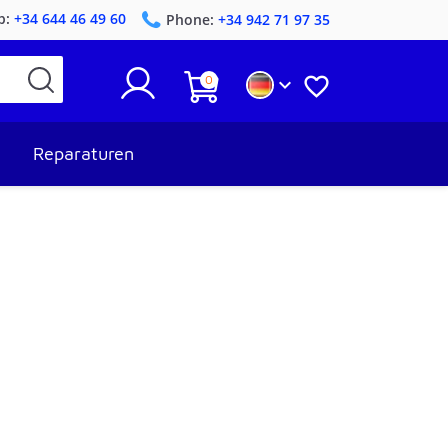
p:
+34 644 46 49 60
Phone:
+34 942 71 97 35
0


Reparaturen