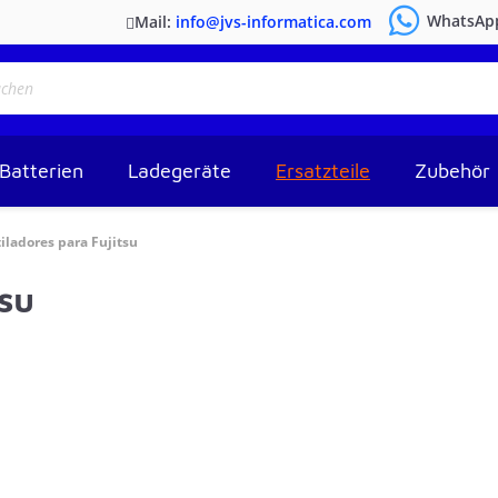
WhatsAp
Mail:
info@jvs-informatica.com
Batterien
Ladegeräte
Ersatzteile
Zubehör
iladores para Fujitsu
tsu