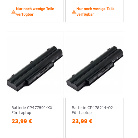
Nur noch wenige Teile
Nur noch wenige Teile


verfügbar
verfügbar
Batterie CP477891-XX
Batterie CP478214-02
Für Laptop
Für Laptop
23,99 €
23,99 €