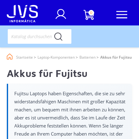
0
Startseite
Laptop-Komponenten
Batterien
Akkus für Fujitsu
Akkus für Fujitsu
Fujitsu Laptops haben Eigenschaften, die sie zu sehr
widerstandsfähigen Maschinen mit großer Kapazität
machen, um bequem mit ihnen arbeiten zu können,
aber es ist unvermeidlich, dass Sie im Laufe der Zeit
Akkuprobleme feststellen können. Wenn Sie länger
Freude an Ihrem Computer haben möchten, ist der