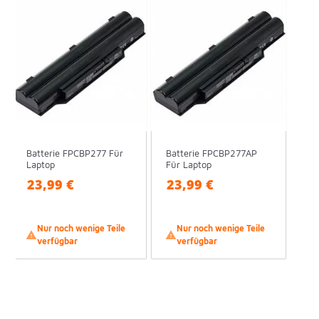
Batterie FPCBP277 Für
Batterie FPCBP277AP
Laptop
Für Laptop
23,99 €
23,99 €
Nur noch wenige Teile
Nur noch wenige Teile


verfügbar
verfügbar