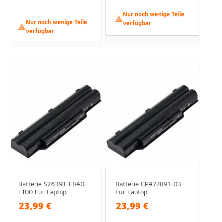
Nur noch wenige Teile

Nur noch wenige Teile
verfügbar

verfügbar
Batterie S26391-F840-
Batterie CP477891-03
L100 Für Laptop
Für Laptop
23,99 €
23,99 €