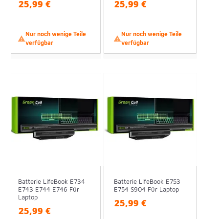
25,99 €
25,99 €
Nur noch wenige Teile
Nur noch wenige Teile


verfügbar
verfügbar
Batterie LifeBook E734
Batterie LifeBook E753
E743 E744 E746 Für
E754 S904 Für Laptop
Laptop
25,99 €
25,99 €