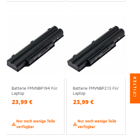
FILTER
Batterie FMVNBP194 Für
Batterie FMVNBP213 Für
Laptop
Laptop
23,99 €
23,99 €
Nur noch wenige Teile
Nur noch wenige Teile


verfügbar
verfügbar