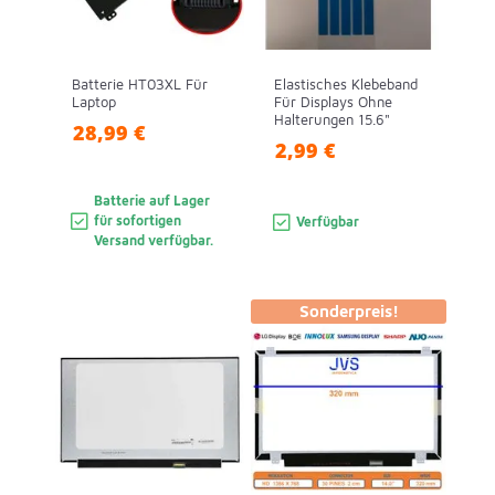
Batterie HT03XL Für
Elastisches Klebeband
Laptop
Für Displays Ohne
Halterungen 15.6"
28,99 €
2,99 €
Batterie auf Lager
für sofortigen
Verfügbar
Versand verfügbar.
Sonderpreis!