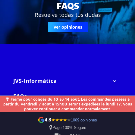
FAQS
Resuelve todas tus dudas
Ver opiniones
JVS-Informática

FAQs

🌴 Fermé pour congés du 10 au 14 août. Les commandes passées à
partir du vendredi 7 août à 15h00 seront expédiées le lundi 17. Vous
pouvez continuer à commander normalement.
Otros

4.8
★
★
★
★
★
1009 opiniones
Contactez-nous
🔒
Pago 100% Seguro