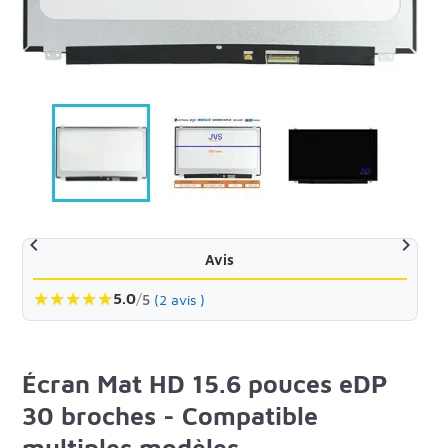


Avis
★
★
★
★
★
5.0
/
5
(2 avis )
Écran Mat HD 15.6 pouces eDP
30 broches - Compatible
multiples modèles