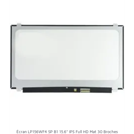
Écran LP156WF4 SP B1 15.6" IPS Full HD Mat 30 Broches