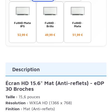
FullHD Mate
FullHD ·
FullHD ·
IPS
Brillo
Mate
53,99 €
49,99 €
51,99 €
Description
Écran HD 15.6" Mat (Anti-reflets) - eDP
30 Broches
Taille :
15,6 pouces
Résolution :
WXGA HD (1366 x 768)
Finition :
Mat (Anti-reflets)