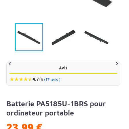


Avis
★
★
★
★
★
★
4.7
/
5
(17 avis )
Batterie PA5185U-1BRS pour
ordinateur portable
23,99 €