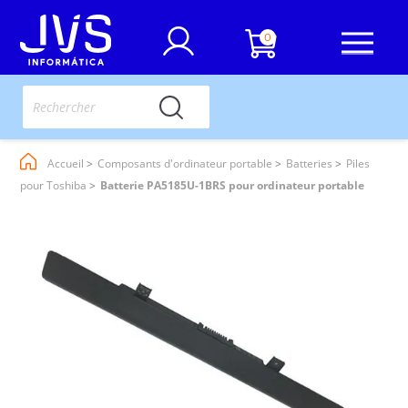
0
Accueil
Composants d'ordinateur portable
Batteries
Piles
pour Toshiba
Batterie PA5185U-1BRS pour ordinateur portable