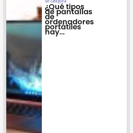
Sin categoría
¿Qué tipos
de pantallas
de
ordenadores
portátiles
hay...