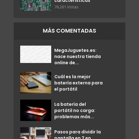
características
76.261 Vistas
MÁS COMENTADAS
MegaJuguetes.es:
nace nuestra tienda
online de...
Cuál es la mejor
batería externa para
el portátil
La batería del
portátil no carga:
problemas más...
Pasos para dividir la
pantalla en 2 en