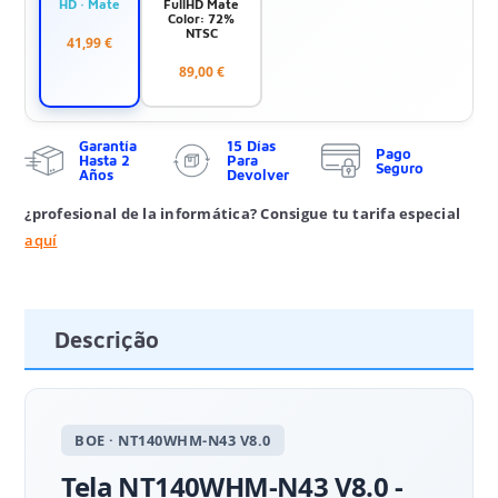
HD · Mate
FullHD Mate
Color: 72%
NTSC
41,99 €
89,00 €
Garantía
15 Días
Pago
Hasta 2
Para
Seguro
Años
Devolver
¿profesional de la informática? Consigue tu tarifa especial
aquí
Descrição
BOE · NT140WHM-N43 V8.0
Tela NT140WHM-N43 V8.0 -