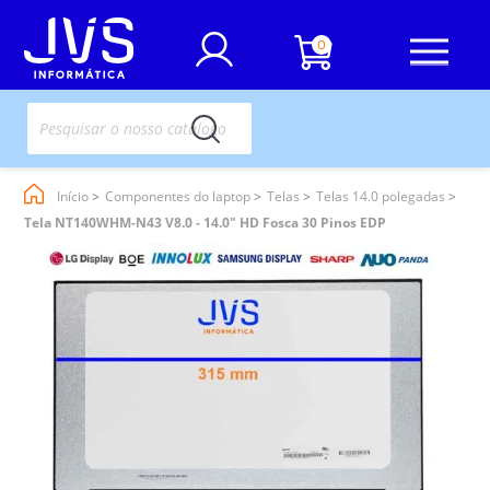
0
Início
Componentes do laptop
Telas
Telas 14.0 polegadas
Tela NT140WHM-N43 V8.0 - 14.0" HD Fosca 30 Pinos EDP