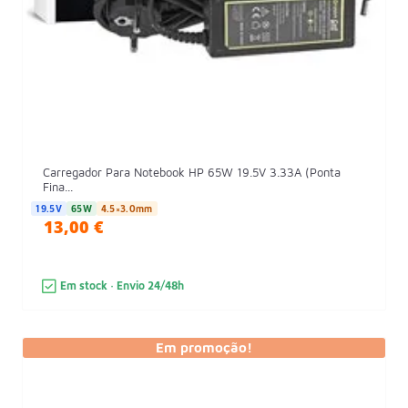
Carregador Para Notebook HP 65W 19.5V 3.33A (Ponta
Fina...
19.5V
65W
4.5×3.0mm
13,00 €
Em stock · Envio 24/48h
Em promoção!