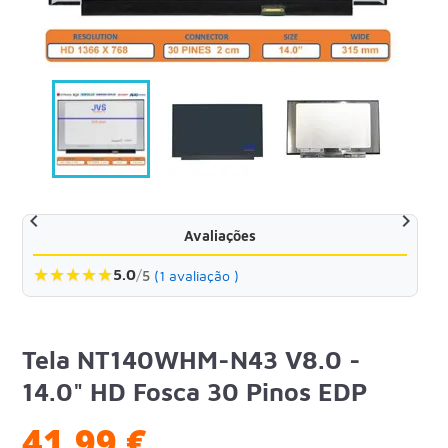


Avaliações
★
★
★
★
★
5.0
/
5
(1 avaliação )
Tela NT140WHM-N43 V8.0 -
14.0" HD Fosca 30 Pinos EDP
41,99 €