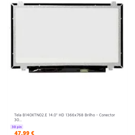
Tela B140XTN02.E 14.0" HD 1366x768 Brilho - Conector
30...
30 pin
47,99 €