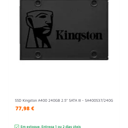
SSD Kingston A400 240GB 2.5" SATA III - SA400S37/240G
77,98 €
Em estoque. Entrega 1 ou 2 dias úteis