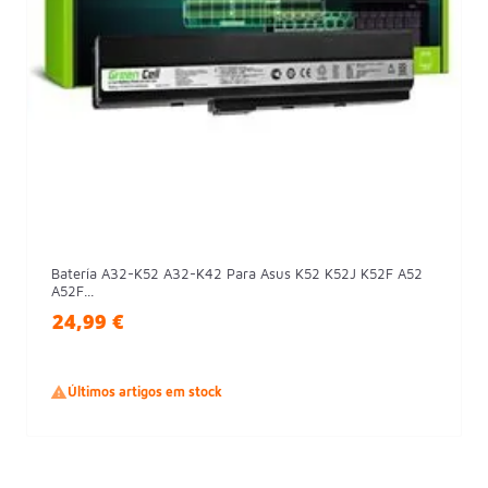
Batería A32-K52 A32-K42 Para Asus K52 K52J K52F A52
A52F...
24,99 €

Últimos artigos em stock