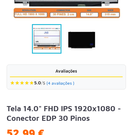
Avaliações
★
★
★
★
★
5.0
/
5
(4 avaliações )
Tela 14.0" FHD IPS 1920x1080 -
Conector EDP 30 Pinos
52,99 €