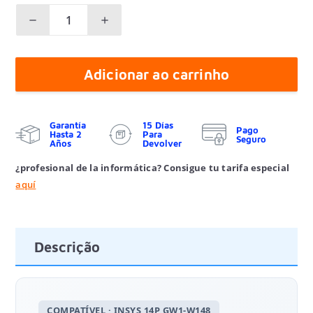
Adicionar ao carrinho
Garantía
15 Días
Pago
Hasta 2
Para
Seguro
Años
Devolver
¿profesional de la informática? Consigue tu tarifa especial
aquí
Descrição
COMPATÍVEL · INSYS 14P GW1-W148