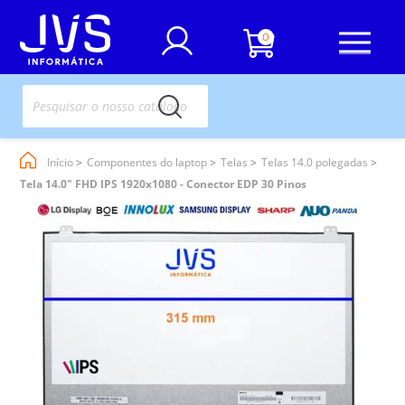
0
Início
Componentes do laptop
Telas
Telas 14.0 polegadas
Tela 14.0" FHD IPS 1920x1080 - Conector EDP 30 Pinos