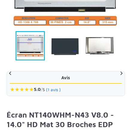


Avis
★
★
★
★
★
5.0
/
5
(1 avis )
Écran NT140WHM-N43 V8.0 -
14.0" HD Mat 30 Broches EDP