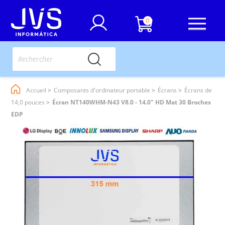
0
Accueil
Composants d'ordinateur portable
Écrans
Écrans de
14,0 pouces
Écran NT140WHM-N43 V8.0 - 14.0" HD Mat 30 Broches
EDP