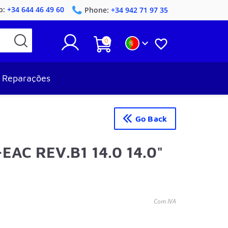
p:
+34 644 46 49 60
Phone:
+34 942 71 97 35
0


Reparações
Go Back
EAC REV.B1 14.0 14.0"
Com IVA