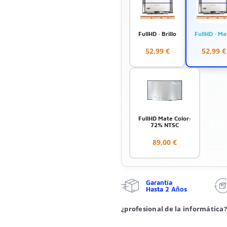
FullHD · Brillo
FullHD · Ma
52,99 €
52,99 €
FullHD Mate Color:
72% NTSC
89,00 €
Garantía
Hasta 2 Años
¿profesional de la informática?