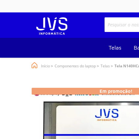
Telas
Ba
Início
Componentes do laptop
Telas
Tela N140HCA
Em promoção!