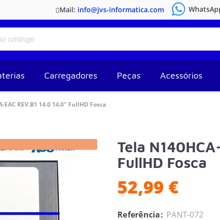
WhatsAp
Mail:
info@jvs-informatica.com
terias
Carregadores
Peças
Acessórios
-EAC REV.B1 14.0 14.0" FullHD Fosca
Tela N140HCA-
FullHD Fosca
52,99 €
Referência:
PANT-072