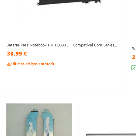
Bateria Para Notebook HP TE03XL - Compatível Com Séries...
Ba
30,99 €
2

Últimos artigos em stock