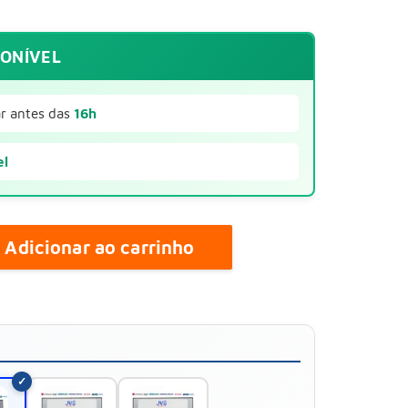
PONÍVEL
r antes das
16h
el
Adicionar ao carrinho