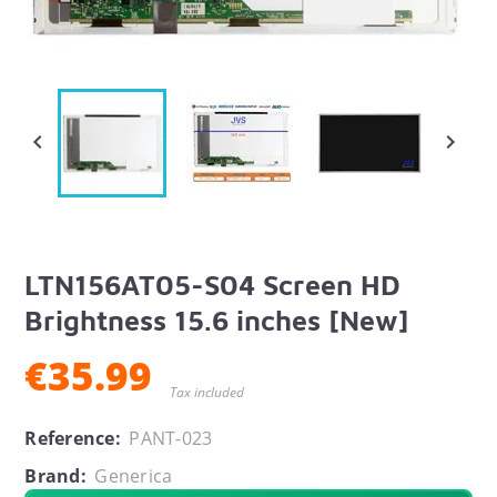


LTN156AT05-S04 Screen HD
Brightness 15.6 inches [New]
€35.99
Tax included
Reference:
PANT-023
Brand:
Generica