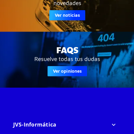
novedades
Ver noticias
FAQS
Resuelve todas tus dudas
Ver opiniones
JVS-Informática
