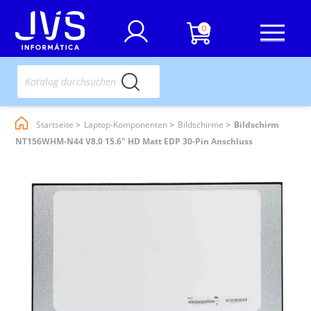
0
Startseite
Laptop-Komponenten
Bildschirme
Bildschirm
NT156WHM-N44 V8.0 15.6" HD Matt EDP 30-Pin Anschluss