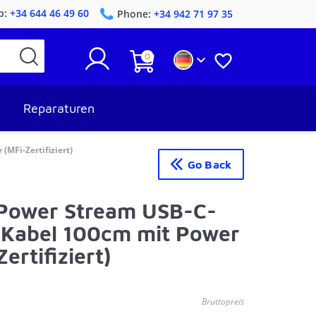
p:
+34 644 46 49 60
Phone:
+34 942 71 97 35
0


Reparaturen
MFi-Zertifiziert)
Go Back
 Power Stream USB-C-
-Kabel 100cm mit Power
ertifiziert)
Bruttopreis