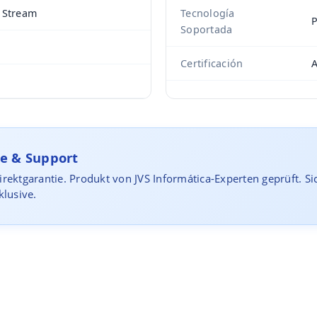
 Stream
Tecnología
P
Soportada
Certificación
A
e & Support
rektgarantie. Produkt von JVS Informática-Experten geprüft. S
klusive.