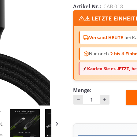
Artikel-Nr.:
CAB-018
⚠️ LETZTE EINHEI
Versand HEUTE
bei K
Nur noch
2 bis 4 Einh
⚡
Kaufen Sie es JETZT, be
Menge:
