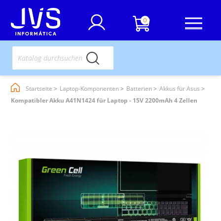
0
Startseite
Laptop-Komponenten
Batterien
Akkus für Asus
Kompatibler Akku A41N1424 für Laptop - 15V 2200mAh 4 Zellen