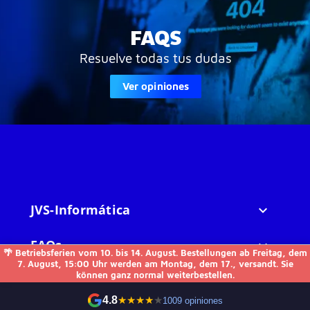
FAQS
Resuelve todas tus dudas
Ver opiniones
JVS-Informática

FAQs

🌴 Betriebsferien vom 10. bis 14. August. Bestellungen ab Freitag, dem
7. August, 15:00 Uhr werden am Montag, dem 17., versandt. Sie
können ganz normal weiterbestellen.
Otros

4.8
★
★
★
★
★
1009 opiniones