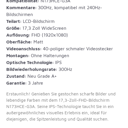
Kompatibilität:
N173HCE-G3A
Kommentare:
300Hz, kompatibel mit 240Hz-
Bildschirmen
Teilart:
LCD-Bildschirm
Größe:
17,3 Zoll WideScreen
Auflösung:
FHD (1920x1080)
Oberfläche:
Matt
Videoanschluss:
40-poliger schmaler Videostecker
Montagen:
Ohne Halterungen
Optische Technologie:
IPS
Bildwiederholungsrate:
300Hz
Zustand:
Neu Grade A+
Garantie:
3 Jahre
Erstaunlich! Genießen Sie gestochen scharfe Bilder und
lebendige Farben mit dem 17,3-Zoll-FHD-Bildschirm
N173HCE-G3A. Seine IPS-Technologie taucht Sie in ein
außergewöhnliches visuelles Erlebnis ein, ideal für
diejenigen, die Spitzenleistung und Qualität suchen.