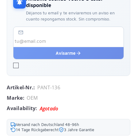
notifications_active
disponible
Déjanos tu email y te enviaremos un aviso en
cuanto repongamos stock. Sin compromiso.
mail_outline
arrow_forward
Avisarme
Artikel-Nr.:
PANT-136
Marke:
OEM
Availability:
Agotado
Versand nach Deutschland 48-96h
14 Tage Rückgaberecht
3 Jahre Garantie