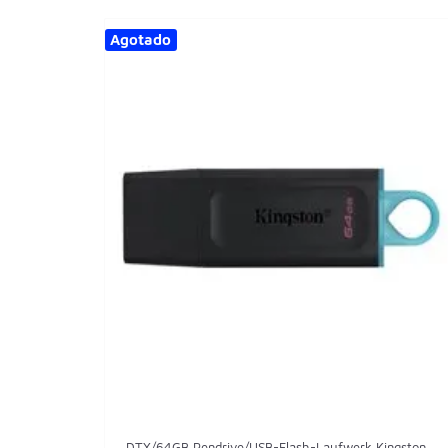
Agotado
DTX/64GB Pendrive/USB-Flash-Laufwerk Kingston...