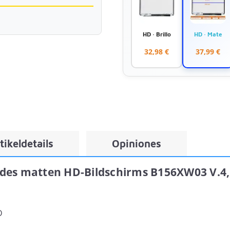
HD · Brillo
HD · Mate
32,98 €
37,99 €
tikeldetails
Opiniones
des matten HD-Bildschirms B156XW03 V.4, 
D