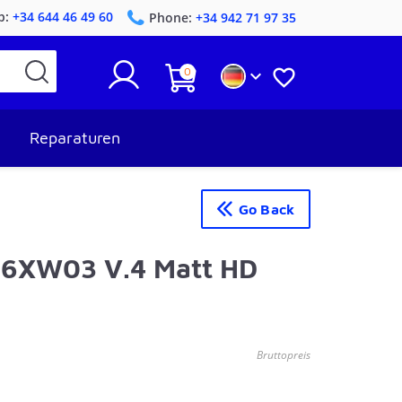
p:
+34 644 46 49 60
Phone:
+34 942 71 97 35
0


Reparaturen
Go Back
56XW03 V.4 Matt HD
Bruttopreis