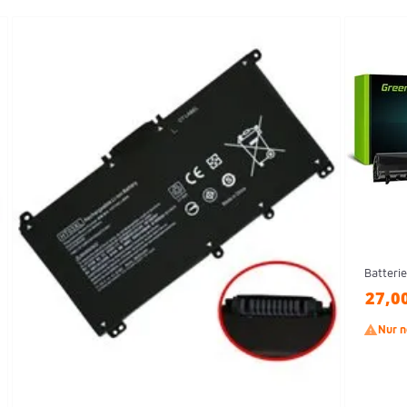
Batteri
27,0

Nur n