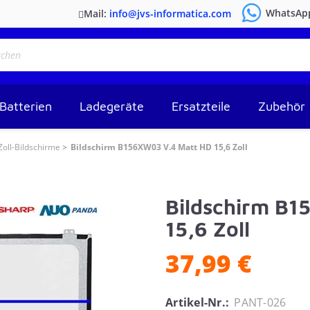
WhatsAp
Mail:
info@jvs-informatica.com
Batterien
Ladegeräte
Ersatzteile
Zubehör
Zoll-Bildschirme
Bildschirm B156XW03 V.4 Matt HD 15,6 Zoll
Bildschirm B1
15,6 Zoll
37,99 €
Artikel-Nr.:
PANT-026