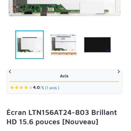


Avis
★
★
★
★
★
4.0
/
5
(1 avis )
Écran LTN156AT24-803 Brillant
HD 15.6 pouces [Nouveau]