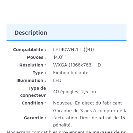
Description
Compatibilité :
LP140WH2(TL)(B1)
Pouces :
14.0' '
Résolution :
WXGA (1366x768) HD
Type :
Finition brillante
Illumination :
LED
Type de
40 épingles, 2,5 cm
connecteur
Condition :
Nouveau. En direct du fabricant
Garantie de 3 ans à compter de la d
Garantie :
facturation. Droit de retrait de 15 jo
pénalité.
Nos écrans compatibles proviennent de
marques de prem