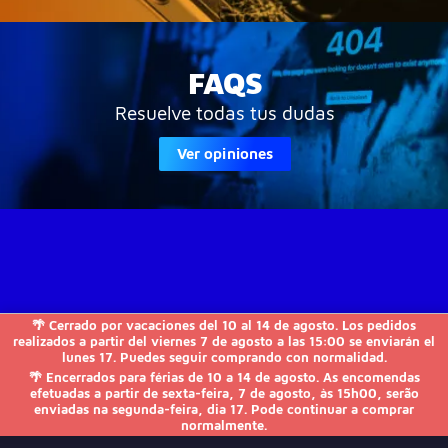
FAQS
Resuelve todas tus dudas
Ver opiniones
🌴 Cerrado por vacaciones del 10 al 14 de agosto. Los pedidos
JVS-Informática

realizados a partir del viernes 7 de agosto a las 15:00 se enviarán el
lunes 17. Puedes seguir comprando con normalidad.
🌴 Encerrados para férias de 10 a 14 de agosto. As encomendas
FAQs

efetuadas a partir de sexta-feira, 7 de agosto, às 15h00, serão
enviadas na segunda-feira, dia 17. Pode continuar a comprar
normalmente.
Otros
