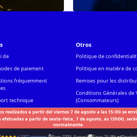
s
Otros
i de
Politique de confidentiali
odes de paiement
Politique en matière de c
tions fréquemment
Remises pour les distribu
es
Conditions Générales de 
ort technique
(Consommateurs)
os realizados a partir del viernes 7 de agosto a las 15:00 se e
nties et retours
 efetuadas a partir de sexta-feira, 7 de agosto, às 15h00, ser
nder un retour
normalmente.
🔒
🚚
↩️
8
★
★
★
★
★
|
|
|
1007 opiniones
Pago 100% Seguro
Envio 24-48h
Devoluci