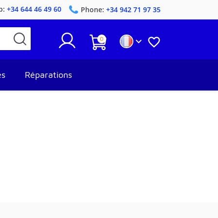
p:
+34 644 46 49 60
Phone:
+34 942 71 97 35
0


es
Réparations