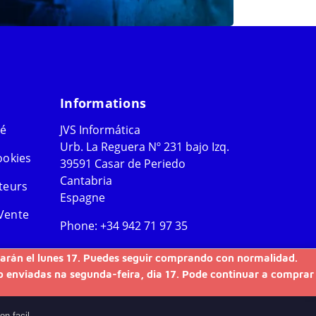
Informations
té
JVS Informática
Urb. La Reguera Nº 231 bajo Izq.
ookies
39591 Casar de Periedo
Cantabria
teurs
Espagne
Vente
Phone:
+34 942 71 97 35
WhatsApp:
+34 644 46 49 60
nviarán el lunes 17. Puedes seguir comprando con normalidad.
ão enviadas na segunda-feira, dia 17. Pode continuar a comprar
on facil