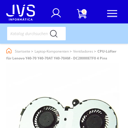
0
Startseite
Laptop-Komponenten
Ventiladores
CPU-Lüfter
für Lenovo Y40-70 Y40-70AT Y40-70AM - DC28000ETF0 4 Pins