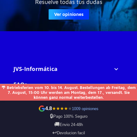
Resuelve todas tus dudas
Ver opiniones
JVS-Informática

FAQs

🌴 Betriebsferien vom 10. bis 14. August. Bestellungen ab Freitag, dem
7. August, 15:00 Uhr werden am Montag, dem 17., versandt. Sie
können ganz normal weiterbestellen.
Otros

4.8
★
★
★
★
★
1009 opiniones
Kontakt
🔒
Pago 100% Seguro
🚚
Envio 24-48h
↩️
Devolucion facil