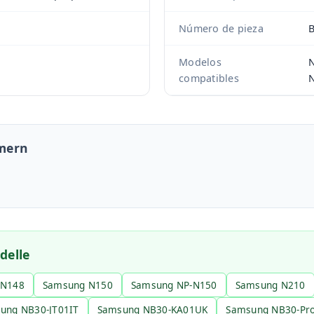
Número de pieza
Modelos
N
compatibles
N
mern
delle
-N148
Samsung N150
Samsung NP-N150
Samsung N210
ung NB30-JT01IT
Samsung NB30-KA01UK
Samsung NB30-Pr