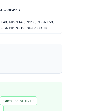
BA62-00495A
148, NP-N148, N150, NP-N150,
210, NP-N210, NB30 Series
Samsung NP-N210
o