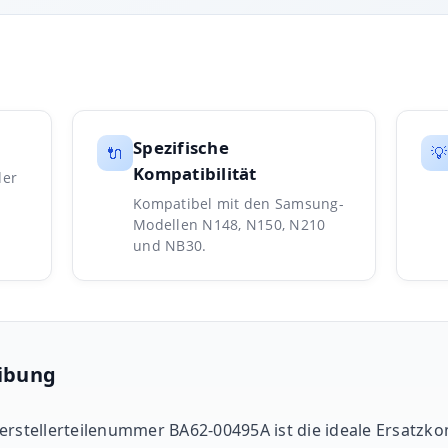
Spezifische
🔌
💡
Kompatibilität
der
Kompatibel mit den Samsung-
Modellen N148, N150, N210
und NB30.
ibung
Herstellerteilenummer BA62-00495A ist die ideale Ersatz