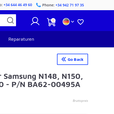
p:
+34 644 46 49 60
Phone:
+34 942 71 97 35
0


Reparaturen
Go Back
r Samsung N148, N150,
0 - P/N BA62-00495A
Bruttopreis