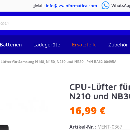
WhatsAp
Mail:
info@jvs-informatica.com
Batterien
Ladegeräte
Ersatzteile
Zubehör
Lüfter für Samsung N148, N150, N210 und NB30 - P/N BA62-00495A
CPU-Lüfter fü
N210 und NB3
16,99 €
Artikel-Nr.:
VENT-0367