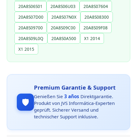
20A8S06S01
20A8S06U03
20A8S07604
20A8S07D00
20A8S07N0X
20A8S08300
20A8S09700
20A8S09C00
20A8S09F08
20A8S09L0Q
20A8S0A500
X1 2014
X1 2015
Premium Garantie & Support
Genießen Sie
3 años
Direktgarantie.
🛡️
Produkt von JVS Informática-Experten
geprüft. Sicherer Versand und
technischer Support inklusive.