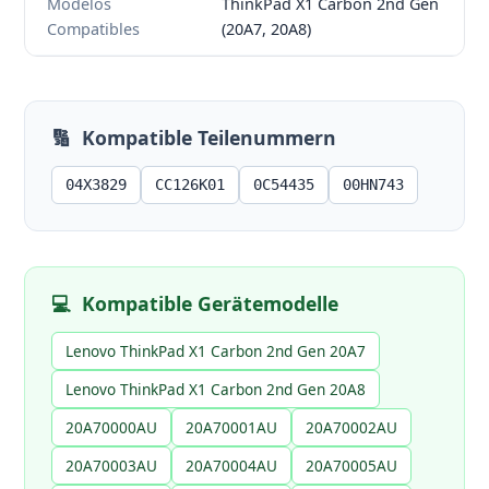
Modelos
ThinkPad X1 Carbon 2nd Gen
Compatibles
(20A7, 20A8)
🔢
Kompatible Teilenummern
04X3829
CC126K01
0C54435
00HN743
💻
Kompatible Gerätemodelle
Lenovo ThinkPad X1 Carbon 2nd Gen 20A7
Lenovo ThinkPad X1 Carbon 2nd Gen 20A8
20A70000AU
20A70001AU
20A70002AU
20A70003AU
20A70004AU
20A70005AU