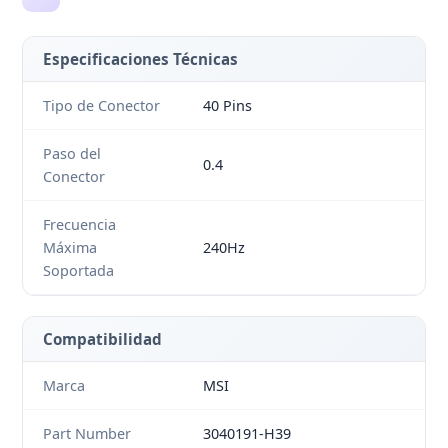
Especificaciones Técnicas
Tipo de Conector
40 Pins
Paso del
0.4
Conector
Frecuencia
Máxima
240Hz
Soportada
Compatibilidad
Marca
MSI
Part Number
3040191-H39