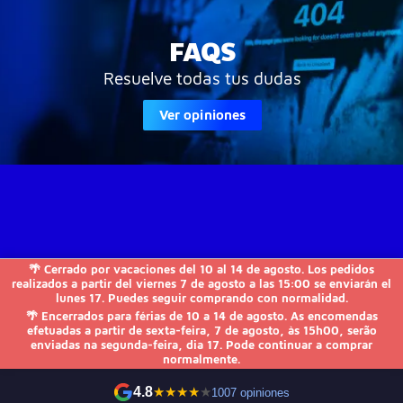
FAQS
Resuelve todas tus dudas
Ver opiniones
🌴 Cerrado por vacaciones del 10 al 14 de agosto. Los pedidos
JVS-Informática

realizados a partir del viernes 7 de agosto a las 15:00 se enviarán el
lunes 17. Puedes seguir comprando con normalidad.
🌴 Encerrados para férias de 10 a 14 de agosto. As encomendas
FAQs

efetuadas a partir de sexta-feira, 7 de agosto, às 15h00, serão
enviadas na segunda-feira, dia 17. Pode continuar a comprar
normalmente.
Otros

4.8
★
★
★
★
★
1007 opiniones