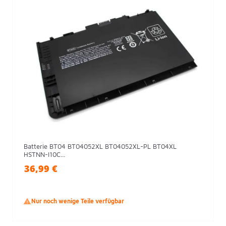
Batterie BT04 BT04052XL BT04052XL-PL BT04XL
HSTNN-I10C...
36,99 €

Nur noch wenige Teile verfügbar