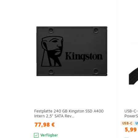
Festplatte 240 GB Kingston SSD A400
USB-C-
Intern 2,5" SATA Rev...
PowerSt
77,98 €
USB-C
U
5,99
Verfügbar