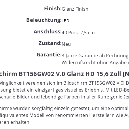
Finish:
Glanz Finish
Beleuchtung:
LED
Anschluss:
40 Pins, 2,5 cm
Zustand:
Neu
Garantie:
3 Jahre Garantie ab Rechnun
Widerrufsrecht ohne Angabe 
schirm BT156GW02 V.0 Glanz HD 15,6 Zoll [
inglichkeit vereinen sich im Bildschirm BT156GW02 V.0! Di
ung bietet ein einzigartiges visuelles Erlebnis. Mit LED-
charfe Bilder und lebendige Farben in aller Ruhe genieße
hirme wurden sorgfältig einzeln getestet, um eine optimal
 äquivalentes Modell von renommierten Herstellern wie A
eren erhalten.