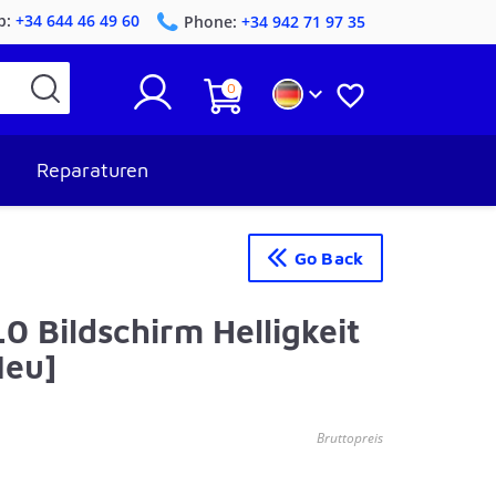
p:
+34 644 46 49 60
Phone:
+34 942 71 97 35
0


Reparaturen
Go Back
 Bildschirm Helligkeit
Neu]
Bruttopreis