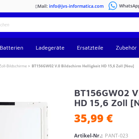
WhatsAp
Mail:
info@jvs-informatica.com
Batterien
Ladegeräte
Ersatzteile
Zubehör
Zoll-Bildschirme
BT156GW02 V.0 Bildschirm Helligkeit HD 15,6 Zoll [Neu]
BT156GW02 V.0
HD 15,6 Zoll [
35,99 €
Artikel-Nr.:
PANT-023