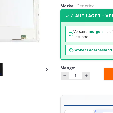
Marke:
Generica
✓ AUF LAGER - V
Versand
morgen
- Lie
Festland)
Großer Lagerbestand
Menge:
