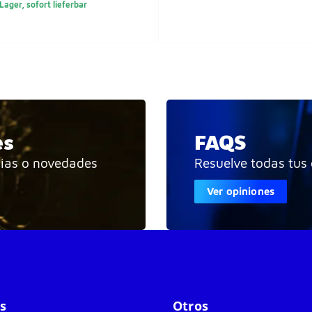
Lager, sofort lieferbar
es
FAQS
cias o novedades
Resuelve todas tus
Ver opiniones
s
Otros