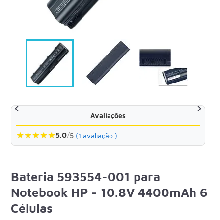


Avaliações
★
★
★
★
★
5.0
/
5
(1 avaliação )
Bateria 593554-001 para
Notebook HP - 10.8V 4400mAh 6
Células