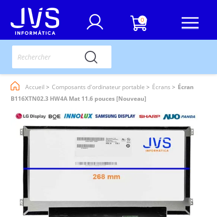
0
Accueil
Composants d'ordinateur portable
Écrans
Écran
B116XTN02.3 HW4A Mat 11.6 pouces [Nouveau]