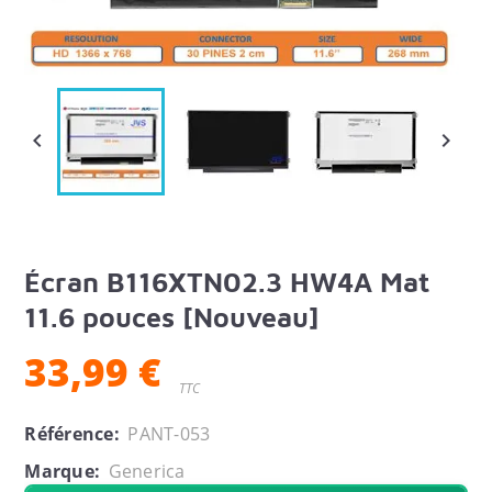


Écran B116XTN02.3 HW4A Mat
11.6 pouces [Nouveau]
33,99 €
TTC
Référence:
PANT-053
Marque:
Generica