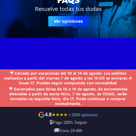
Resuelve todas tus dudas
Ver opiniones
🌴 Cerrado por vacaciones del 10 al 14 de agosto. Los pedidos
JVS-Informática

realizados a partir del viernes 7 de agosto a las 15:00 se enviarán el
lunes 17. Puedes seguir comprando con normalidad.
🌴 Encerrados para férias de 10 a 14 de agosto. As encomendas
FAQs

efetuadas a partir de sexta-feira, 7 de agosto, às 15h00, serão
enviadas na segunda-feira, dia 17. Pode continuar a comprar
normalmente.
Otros

4.8
★
★
★
★
★
1009 opiniones
Contactez-nous
🔒
Pago 100% Seguro
🚚
Envio 24-48h