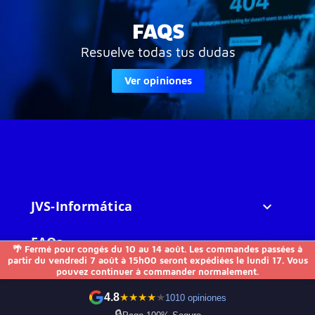
FAQS
Resuelve todas tus dudas
Ver opiniones
JVS-Informática

FAQs

🌴 Fermé pour congés du 10 au 14 août. Les commandes passées à
partir du vendredi 7 août à 15h00 seront expédiées le lundi 17. Vous
pouvez continuer à commander normalement.
Otros

4.8
★
★
★
★
★
1010 opiniones
Contactez-nous