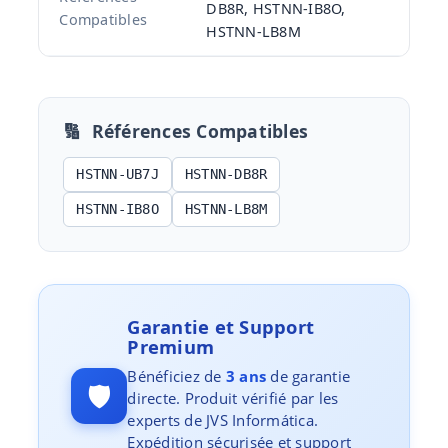
DB8R, HSTNN-IB8O,
Compatibles
HSTNN-LB8M
🔢
Références Compatibles
HSTNN-UB7J
HSTNN-DB8R
HSTNN-IB8O
HSTNN-LB8M
Garantie et Support
Premium
Bénéficiez de
3 ans
de garantie
🛡️
directe. Produit vérifié par les
experts de JVS Informática.
Expédition sécurisée et support