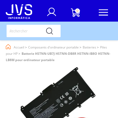
0
Accueil
Composants d'ordinateur portable
Batteries
Piles
pour HP
Batterie HSTNN-UB7J HSTNN-DB8R HSTNN-IB8O HSTNN-
LB8M pour ordinateur portable