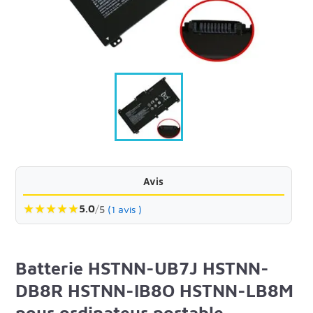
Avis
★
★
★
★
★
5.0
/
5
(1 avis )
Batterie HSTNN-UB7J HSTNN-
DB8R HSTNN-IB8O HSTNN-LB8M
pour ordinateur portable