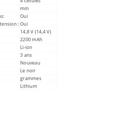
4 cellules
mm
s:
Oui
tension :
Oui
14,8 V (14,4 V)
2200 mAh
Li-ion
3 ans
Nouveau
Le noir
grammes
Lithium