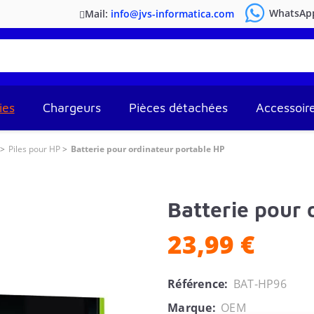
WhatsAp
Mail:
info@jvs-informatica.com
ies
Chargeurs
Pièces détachées
Accessoir
Piles pour HP
Batterie pour ordinateur portable HP
Batterie pour 
23,99 €
Référence:
BAT-HP96
Marque:
OEM