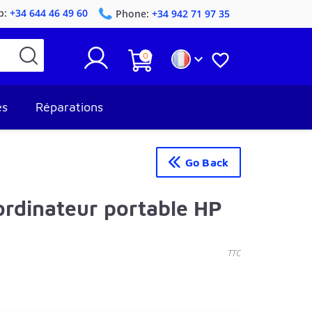
p:
+34 644 46 49 60
Phone:
+34 942 71 97 35
0


es
Réparations
Go Back
ordinateur portable HP
TTC