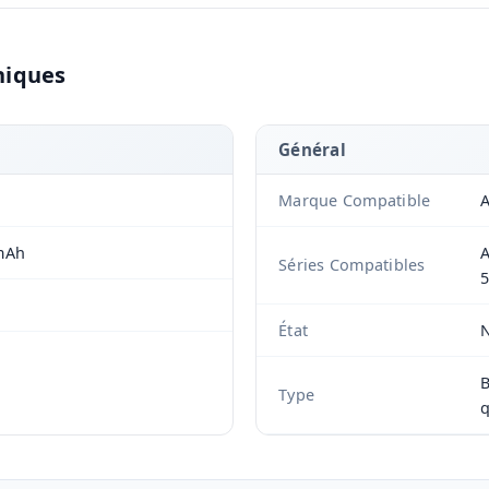
niques
Général
Marque Compatible
A
mAh
A
Séries Compatibles
État
B
Type
q