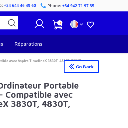
p:
+34 644 46 49 60
Phone:
+34 942 71 97 35
0


es
Réparations
tible avec Aspire TimelineX 3830T, 4830T, 5830T
Go Back
Ordinateur Portable
- Compatible avec
neX 3830T, 4830T,