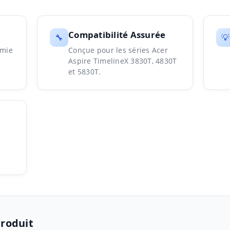
Compatibilité Assurée
🔧
💡
omie
Conçue pour les séries Acer
Aspire TimelineX 3830T, 4830T
et 5830T.
Produit