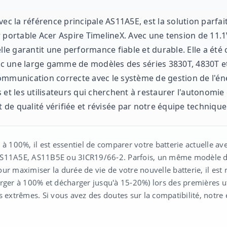
vec la référence principale AS11A5E, est la solution parfa
r portable Acer Aspire TimelineX. Avec une tension de 11.
elle garantit une performance fiable et durable. Elle a été
c une large gamme de modèles des séries 3830T, 4830T et
mmunication correcte avec le système de gestion de l'éner
 et les utilisateurs qui cherchent à restaurer l'autonomie
de qualité vérifiée et révisée par notre équipe technique
 à 100%, il est essentiel de comparer votre batterie actuelle av
ue AS11A5E, AS11B5E ou 3ICR19/66-2. Parfois, un même modèle d
 Pour maximiser la durée de vie de votre nouvelle batterie, il e
rger à 100% et décharger jusqu'à 15-20%) lors des premières uti
s extrêmes. Si vous avez des doutes sur la compatibilité, notre