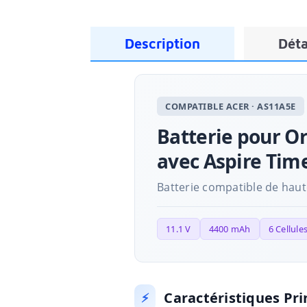
Description
Déta
COMPATIBLE ACER · AS11A5E
Batterie pour O
avec Aspire Time
Batterie compatible de haute
11.1 V
4400 mAh
6 Cellule
Caractéristiques Pri
⚡