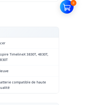
0
cer
spire TimelineX 3830T, 4830T,
5830T
Neuve
atterie compatible de haute
ualité