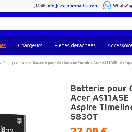
WhatsAp
Mail:
info@jvs-informatica.com
ies
Chargeurs
Pièces détachées
Accessoir
Piles pour Acer
Batterie pour Ordinateur Portable Acer AS11A5E - Compa
Batterie pour 
Acer AS11A5E 
Aspire Timeli
5830T
27,00 €