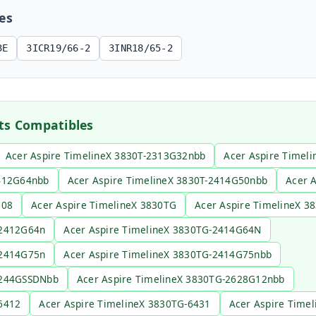
es
3E
3ICR19/66-2
3INR18/65-2
ts Compatibles
Acer Aspire TimelineX 3830T-2313G32nbb
Acer Aspire Timel
2412G64nbb
Acer Aspire TimelineX 3830T-2414G50nbb
Acer 
608
Acer Aspire TimelineX 3830TG
Acer Aspire TimelineX 
-2412G64n
Acer Aspire TimelineX 3830TG-2414G64N
-2414G75n
Acer Aspire TimelineX 3830TG-2414G75nbb
-244GSSDNbb
Acer Aspire TimelineX 3830TG-2628G12nbb
6412
Acer Aspire TimelineX 3830TG-6431
Acer Aspire Time