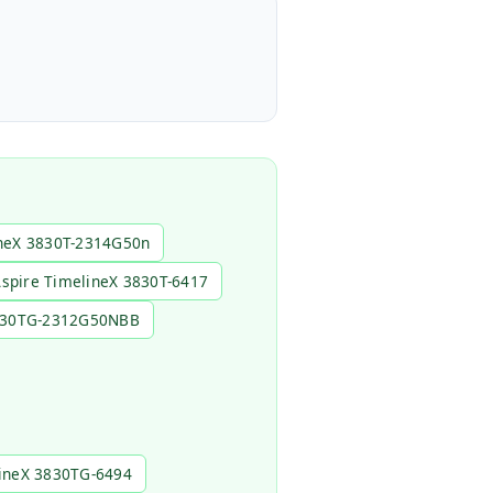
ineX 3830T-2314G50n
Aspire TimelineX 3830T-6417
3830TG-2312G50NBB
lineX 3830TG-6494