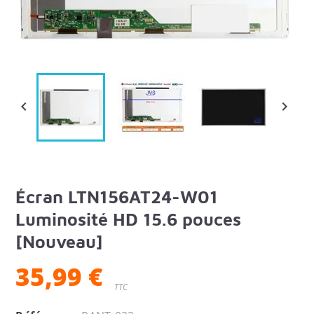


Écran LTN156AT24-W01
Luminosité HD 15.6 pouces
[Nouveau]
35,99 €
TTC